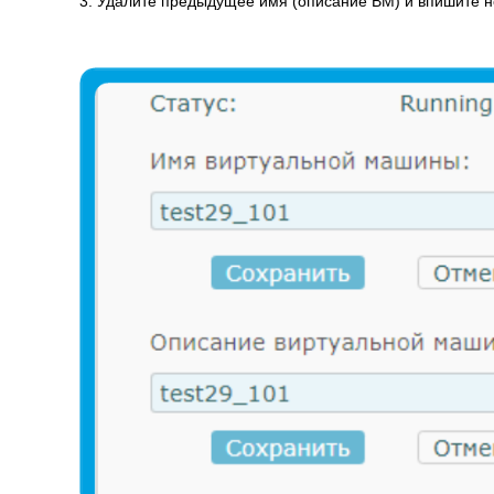
3. Удалите предыдущее имя (описание ВМ) и впишите н