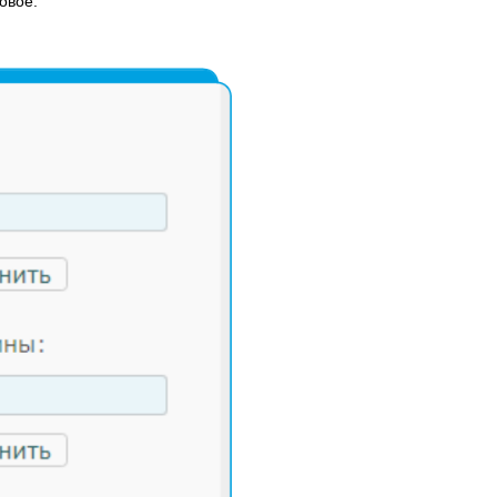
овое.